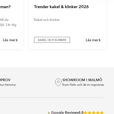
r man?
Trender kakel & klinker 2026
llt du
Kakel och klinker
ljö. Lär dig
Läs mer
Läs mer
KAKEL OCH KLINKER
UPROV
SHOWROOM I MALMÖ
extur hemma
Kom förbi och låt er inspireras
Google Reviews
4.8