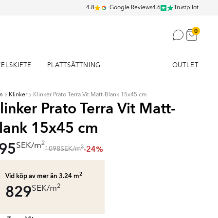
4.8
Google Reviews
4.6
Trustpilot
0
KELSKIFTE
PLATTSÄTTNING
OUTLET
m
Klinker
Klinker Prato Terra Vit Matt-Blank 15x45 cm
linker Prato Terra Vit Matt-
lank 15x45 cm
95
2
SEK
/
m
-24%
2
1098
SEK
/
m
2
Vid köp av mer än 3.24
m
829
2
SEK
/
m