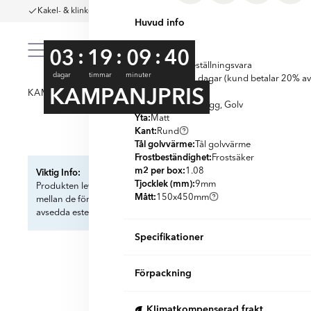
Kakel- & klinkervecka
Snabb leverans till hela Sverige
Showroom & L
Huvud info
:
:
:
03
19
09
39
SKU:
KLR3120
Lagerstatus:
Beställningsvara
dagar
timmar
minuter
Returvillkor:
14 dagar (kund betalar 20% av
KAMPANJPRIS
Kollektioner:
Prato
KAMPANJ
KLINKER
KAKEL
VINYLG
Golv eller vägg:
Vägg, Golv
Yta:
Matt
Kant:
Rund
Tål golvvärme:
Item
Tål golvvärme
Frostbeständighet:
Frostsäker
1
m2 per box:
Viktig Info:
1.08
of
Tjocklek (mm):
9
mm
Produkten levereras i ett förskuret format. För att säkerställa korre
6
Mått:
150x450
mm
mellan de förskurna sektionerna fogas vid installationen. Korrekt fog
avsedda estetik.
Specifikationer
Produktmaterial:
Granitkeramik
Förpackning
Utseende:
Terracotta
Färg:
Orange
m2 per box:
1.08
Land:
Spanien
Klimatkompenserad frakt