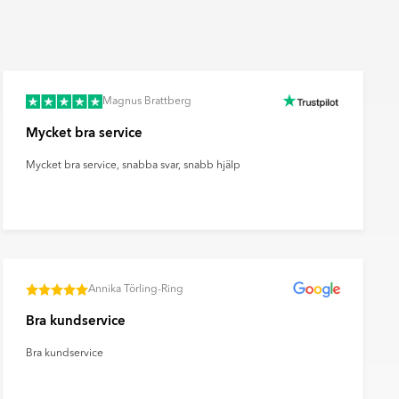
Räkna ut och köp
fr.
49
SEK
Magnus Brattberg
Mycket bra service
Mycket bra service, snabba svar, snabb hjälp
Annika Törling-Ring
Bra kundservice
Bra kundservice