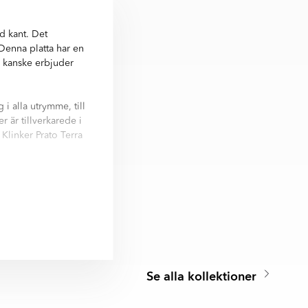
d kant. Det
 Denna platta har en
om kanske erbjuder
i alla utrymme, till
r är tillverkarede i
Klinker Prato Terra
 Nästan alla
Se alla kollektioner