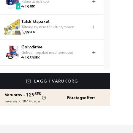
Räkna ut och köp
fr.
19
SEK
Tätskiktspaket
Tätningssystem för våtutrymmen
fr.
49
SEK
Golvvärme
Golvvärmepaket med termostat
fr.
1959
SEK
Våtrumssilikon
Se färger och beräkna rätt mängd
LÄGG I VARUKORG
våtrumssilikon
fr.
99
SEK
SEK
129
Varuprov -
Företagsoffert
leveranstid 10-14 dagar
Rengöring & Underhåll
fr.
229
SEK
Kakellist