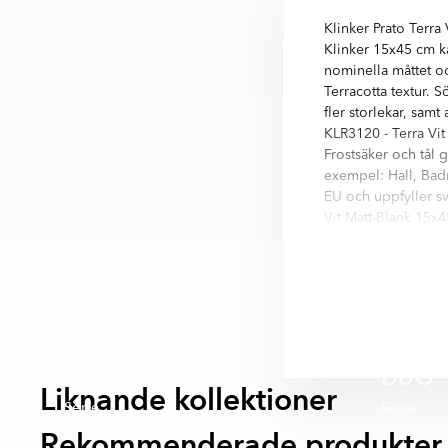
Klinker Prato Terra 
Klinker 15x45 cm ka
nominella måttet oc
Terracotta textur. 
fler storlekar, samt
KLR3120 - Terra Vit
Frostsäker och tål g
exempel: Hall, Badru
EU och uppfyller sv
Vit Matt-Blank 15x45
Prato är en serie m
variationer finns i m
- Grå
- Beige
KULLABERG
- Blå
- Grön
TERRACOTTA
DUO
- Orange
Liknande kollektioner
Serie
Serie
- Vit
Rekommenderade produkter