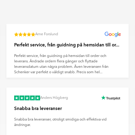
önster som kan kännas vid
äggar för att skapa dekorativa
Arne Forslund
Perfekt service, från guidning på hemsidan till or...
n. Ultramatta plattor ger ett
ravtryck och reflexer på ett
Perfekt service, från guidning på hemsidan till order och
leverans. Ändrade ordern flera gånger och flyttade
leveransdatum utan några problem. Även leveransen från
Schenker var perfekt o väldigt snabb. Precis som hel...
Anders Högberg
Snabba bra leveranser
Snabba bra leveranser, otroligt smidiga och effektiva vid
ändringar.