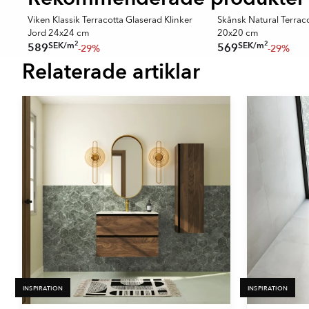
Viken Klassik Terracotta Glaserad Klinker
Skånsk Natural Terraco
Jord 24x24 cm
20x20 cm
2
2
SEK
/
m
SEK
/
m
589
569
-29%
-29%
Relaterade artiklar
Item
1
of
16
INSPIRATION
INSPIRATION