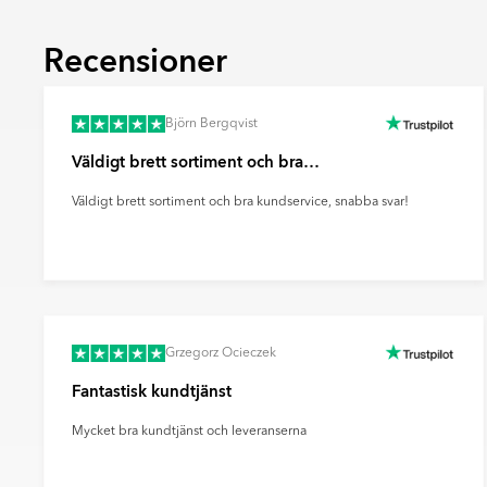
även förbättra halkmotståndet.
Relief
Recensioner
En yta med ett upphöjt tredimensionellt m
beröring. Reliefplattor används främst på v
fondytor och ge rummet mer karaktär.
Björn Bergqvist
Ultramatt
Väldigt brett sortiment och bra…
En mycket matt yta med minimal ljusreflektio
mjukt och modernt uttryck samt döljer finge
Väldigt brett sortiment och bra kundservice, snabba svar!
effektivt sätt.
Grzegorz Ocieczek
Fantastisk kundtjänst
Mycket bra kundtjänst och leveranserna