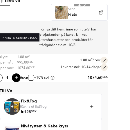
Terra Vit
rg:
+ 2
Serie
Prato
Förnya ditt hem, inne som ute.Vi har
erbjudanden på kakel, klinker,
KAKEL- & KLINKERVECKA
utomhusplattor och produkter för
trädgården t.o.m. 10/8.
2
l yta:
1.08
m
2
1.08
m
/ box
2
SEK
s per
m
:
995.00
Leveranstid: 10-14 dagar
SEK
s per box:
1074.60
box
1074.60
SEK
+10% spill
TILLVAL
Fix&Fog
Räkna ut fix&fog
fr.
128
SEK
Nivåsystem & Kakelkryss