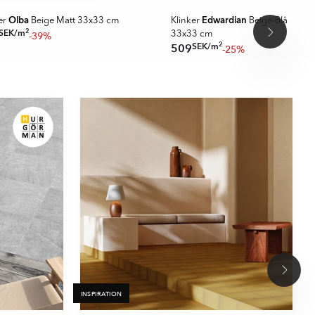
Olba
Edwardian
er
Beige Matt 33x33 cm
Klinker
Beige-Blå Matt-
2
SEK
/
m
-39%
33x33 cm
2
SEK
/
m
509
-25%
INSPIRATION
