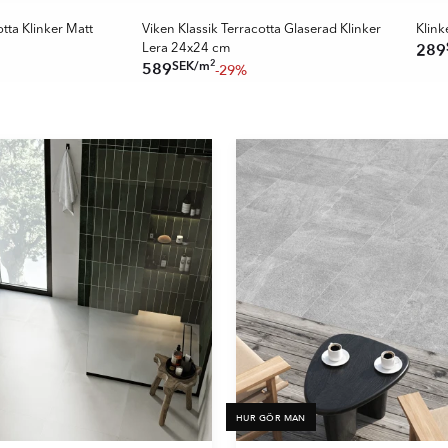
tta Klinker Matt
Viken Klassik Terracotta Glaserad Klinker
Klink
289
Lera 24x24 cm
2
SEK
/
m
589
-29%
HUR GÖR MAN