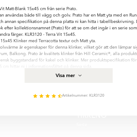
Vit Matt-Blank 15x45 cm från serie Prato.
n användas både till vägg och golv. Prato har en Matt yta med en Run
h annan specifikation på denna platta ni kan hitta i tabellbeskrivning.
Sök efter kollektionsnamnet (Prato) för att se om det ingår i en serie s
 andra färger. KLR3120 - Terra Vit 15x45.
 15x45 Klinker med Terracotta textur och Matt yta.
olvvärme är egenskaper för denna klinker, vilket gör att den lämpar sig 
m, Balkong. Prato är kvalitets klinker från Hill Ceramic®, alla produkte
ensk byggstandard för kakel och klinker. Mer produktspecifikation för 
 cm hittar ni i informationsfältet på denna sida.
ed hög kvalitetsstandard. Serien innehåller 1 olika storlekar: 15x45 cm.
Visa mer
att yta. Det finns 6 huvud färger i serie Prato:
Artikelnummer: KLR3120
TIRRENO
Serie