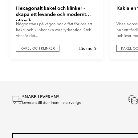
Hexagonalt kakel och klinker -
Kakla en
skapa ett levande och modernt
uttryck
Någonstans på vägen har vi fått för oss att
Vissa av oss
kakel och klinker ska vara fyrkantiga. Och
hur ett fär
visst är det...
behöver mer
Läs mer
KAKEL OCH KLINKER
KAKEL OC
Item
1
of
5
SNABB LEVERANS
Leverans till dörr inom hela Sverige