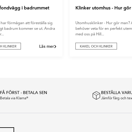
 fondvägg i badrummet
Klinker utomhus - Hur gö
 har förmågan att föreställa sig
Utomhusklinker - Hur gör man? A
digt badrum kommer se ut. Andra
behöver veta för en perfekt utemi
...
med oss på Hill...
Läs mer
H KLINKER
KAKEL OCH KLINKER
FÅ FÖRST - BETALA SEN
BESTÄLLA VAR
Betala via Klarna®
Jämför färg och t