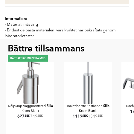
Information:
- Material: mässing
- Endast de bästa materialen, vars kvalitet har bekräftats genom
laboratorietester
Bättre tillsammans
BÄST ATT KOMBINERA MED
Silia
Silia
Tvålpump Väggmonterad
Toalettborste Fristående
Dusc
1
Krom Blank
Krom Blank
627
1119
SEK
SEK
SEK
SEK
749
1349