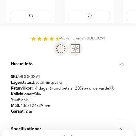
Item
1
of
Artikelnummer: BDDE0291
12
Huvud info
SKU:
BDDE0291
Lagerstatus:
Beställningsvara
Returvillkor:
14 dagar (kund betalar 20% av ordervärde)
Kollektioner:
Silia
Yta:
Blank
Mått:
436x124x89
mm
Garanti:
2 år
Specifikationer