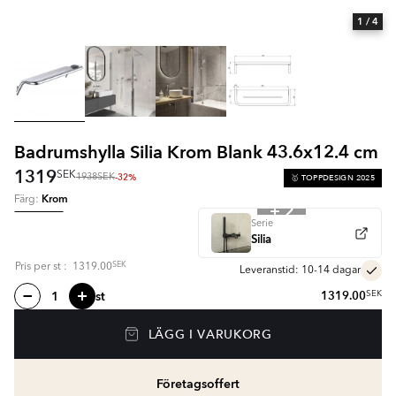
1
/ 4
Badrumshylla Silia Krom Blank 43.6x12.4 cm
1319
SEK
-32%
🥇 TOPPDESIGN 2025
1938
SEK
Krom
Färg:
+ 2
Serie
Silia
SEK
Pris per
st
:
1319.00
Leveranstid: 10-14 dagar
st
1319.00
SEK
LÄGG I VARUKORG
Företagsoffert