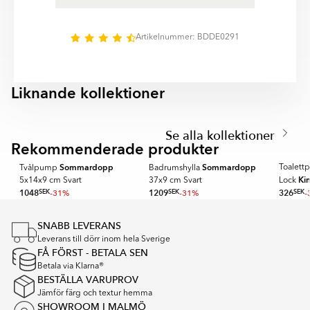
Rostfritt Stål, Mässing erbjuder produkterna både
6
praktisk användning och ett elegant uttryck. Den
genomtänkta designen gör det enkelt att skapa ett
Artikelnummer: BDDE0291
harmoniskt, organiserat och funktionellt badrum med
fokus på kvalitet, komfort och lång hållbarhet.
Liknande kollektioner
ROLL
PIVOT
Item
1
Se alla kollektioner
of
Rekommenderade produkter
SPARA MER
SPARA MER
5
Sommardopp
Sommardopp
Toalettp
Tvålpump
Badrumshylla
Ki
5x14x9 cm Svart
37x9 cm Svart
Lock
1048
SEK
-31%
1209
SEK
-31%
326
SEK
-
Item
1
SNABB LEVERANS
of
Leverans till dörr inom hela Sverige
16
FÅ FÖRST - BETALA SEN
Betala via Klarna®
BESTÄLLA VARUPROV
Jämför färg och textur hemma
SHOWROOM I MALMÖ