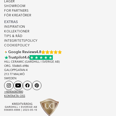
LAGER
SHOWROOM
FOR PARTNERS
FÖR KREATÖRER
EXTRAS
INSPIRATION
KOLLEKTIONER
TIPS & RÅD
INTEGRITETSPOLICY
COOKIEPOLICY
Google Reviews
4.8
Trustpilot
4.6
HILL CERAMIC (GARDHILL I SVERIGE AB)
ORG. 556865-6986
GALOPPGATAN 4
213 77 MALMÖ
SWEDEN
+46406083480
KONTAKTA OSS