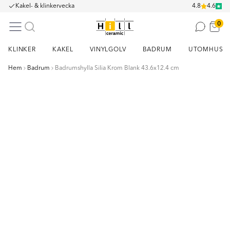
Kakel- & klinkervecka
4.8
4.6
0
KLINKER
KAKEL
VINYLGOLV
BADRUM
UTOMHUS
Hem
Badrum
Badrumshylla Silia Krom Blank 43.6x12.4 cm
Item
1
of
4