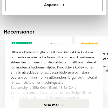
framtidens klimatsmarta frakter.
distorsion av färgöverföring från din skärm, kamerainställningar
Anpassa
och andra faktorer.
product-data-sheet-0599.pdf
product-data-sheet-0390.pdf
Genom att välja leverans via DHL eller DSV bidrar du till en mer
hållbar framtid och minskad miljöpåverkan – steg för steg mot
product-installation-0469-
klimatneutrala transporter.
270824105303099.pdf
Recensioner
certificate-0395.pdf
warranty-0834.pdf
Utforska Badrumshylla Silia Krom Blank 43.6x12.4 cm
Top notch!
Fick grymt bra s
och andra moderna badrumstillbehör som kombinerar
Löste var
Bra, snabba, pålitliga och snälla. Jätte
stilren design, smart funktionalitet och hållbara material
nöjd.
Fick grymt bra serv
för moderna badrumsmiljöer. Produkter i kollektionen
varuprov smidi
Silia är utvecklade för att passa både små och stora
badrum och finns i olika utföranden, färger och material
för att matcha olika inredningsstilar.
Badrumshylla Silia Krom Blank 43.6x12.4 cm
James Johansson
Michael Sjöström
kombinerar smart förvaring och stilren design för att
Item
skapa ett organiserat och harmoniskt badrum.
1
Med Väggmonterad montering och material som
Visa mer
of