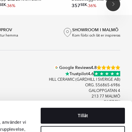
SEK
SEK
357
-36%
-36%
UPROV
SHOWROOM I MALMÖ
extur hemma
Kom förbi och låt er inspireras
Google Reviews
4.8
Trustpilot
4.6
HILL CERAMIC (GARDHILL I SVERIGE AB)
ORG. 556865-6986
GALOPPGATAN 4
213 77 MALMÖ
SWEDEN
Tillåt
+46406083480
, använder vi
KONTAKTA OSS
arupplevelse,