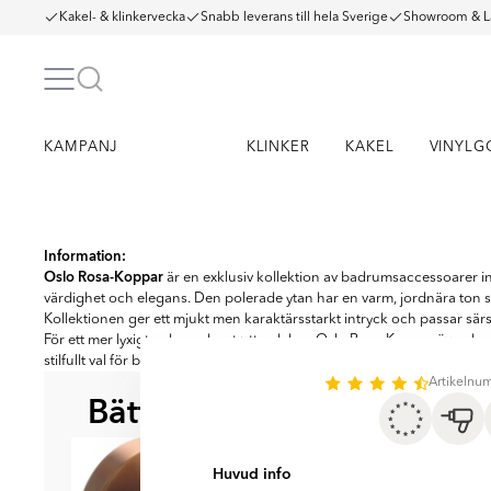
Kakel- & klinkervecka
Snabb leverans till hela Sverige
Showroom & L
KAMPANJ
KLINKER
KAKEL
VINYLG
Item
1
Information:
Oslo Rosa-Koppar
of
är en exklusiv kollektion av badrumsaccessoarer in
6
värdighet och elegans. Den polerade ytan har en varm, jordnära ton 
Kollektionen ger ett mjukt men karaktärsstarkt intryck och passar särs
För ett mer lyxigt och modernt uttryck kan Oslo Rosa-Koppar även ko
stilfullt val för både klassiska och samtida badrum.
Artikeln
Bättre tillsammans
BÄST ATT KOMBI
Huvud info