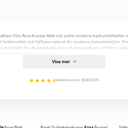
hållare Oslo Rosa-Koppar Matt och andra moderna badrumstillbehör 
rt funktionalitet och hållbara material för moderna badrumsmiljöer. Pro
r utvecklade för att passa både små och stora badrum och finns i olika
 matcha olika inredningsstilar.
lo Rosa-Koppar Matt hjälper till att hålla handfatsområdet organisera
Visa mer
kompletterar badrummets inredning.
montering och material som Mässing erbjuder produkterna både pra
ryck. Den genomtänkta designen gör det enkelt att skapa ett harmonisk
Artikelnummer: BDBE2024
 med fokus på kvalitet, komfort och lång hållbarhet.
RAVAK
ile
Kona
Krom Matt
Ravak Dubbelväggkrokar
Borstad
Tvål