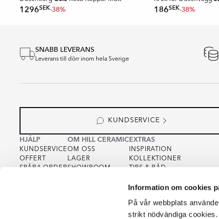
SEK
SEK
1296
186
-38%
-38%
Item
1
SNABB LEVERANS
of
Leverans till dörr inom hela Sverige
16
KUNDSERVICE
HJÄLP
OM HILL CERAMIC
EXTRAS
KUNDSERVICE
OM OSS
INSPIRATION
OFFERT
LAGER
KOLLEKTIONER
SPÅRA ORDER
SHOWROOM
TIPS & RÅD
KÖPVILLKOR
FOR PARTNERS
INTEGRITETSPOLICY
Information om cookies p
VARUPROV
FÖR KREATÖRER
COOKIEPOLICY
KVALITET
På vår webbplats använder 
strikt nödvändiga cookies.