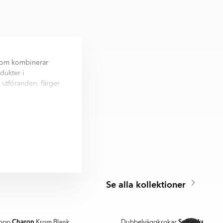
som kombinerar
dukter i
 utföranden, färger
t samtidigt som den
ktisk användning
t, organiserat och
Se alla kollektioner
Charon
Solbacken
kopp
Krom Blank
Dubbelväggkrokar
Kro