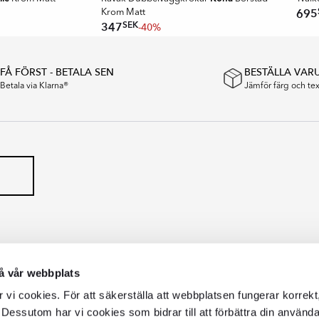
695
Krom Matt
SEK
347
-40%
FÅ FÖRST - BETALA SEN
BESTÄLLA VAR
Betala via Klarna®
Jämför färg och t
å vår webbplats
vi cookies. För att säkerställa att webbplatsen fungerar korrekt
 Dessutom har vi cookies som bidrar till att förbättra din använd