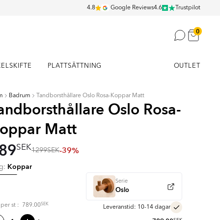
4.8
Google Reviews
4.6
Trustpilot
0
KELSKIFTE
PLATTSÄTTNING
OUTLET
m
Badrum
Tandborsthållare Oslo Rosa-Koppar Matt
andborsthållare Oslo Rosa-
oppar Matt
89
SEK
-39%
1299
SEK
Koppar
rg:
Serie
Oslo
SEK
s per
st
:
789.00
Leveranstid: 10-14 dagar