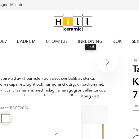
ager i Malmö
OLV
BADRUM
UTOMHUS
INREDNING
KÖK
SE
1
/ 6
He
T
K
spirerad av rå bärnsten och dess symbolik av styrka,
som skapar ett lugnt och harmoniskt uttryck i badrummet.
kilt väl tillsammans med inslag i smaragdgrönt eller turkos.
7
mbineras med svart, mörkgrå nyanser eller betong – ett
Fä
ummer: BDBE2024
NERA MED
Pri