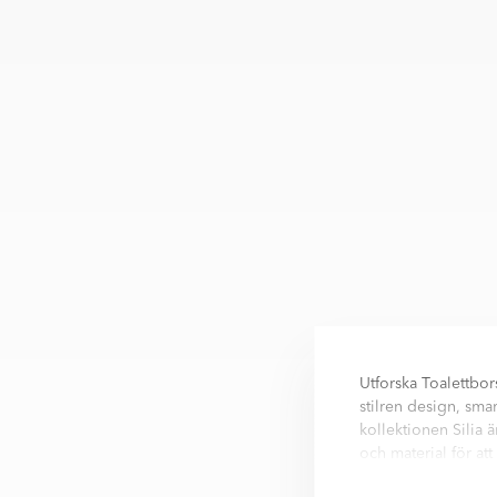
Utforska Toalettbo
stilren design, sma
kollektionen Silia 
och material för att
Toalettborste Frist