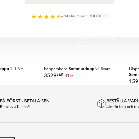
kompletterar badrummets inredning.
ering och material som Rostfritt Stål, Plast erbjuder produkterna båd
elegant uttryck. Den genomtänkta designen gör det enkelt att skapa e
Artikelnummer: BDDE0239
ktionellt badrum med fokus på kvalitet, komfort och lång hållbarhet.
MONVIERO
Serie
SPARA MER
SPAR
dopp
Sommardopp
12L Vit
Papperskorg
9L Svart
Disp
Som
SEK
3529
-31%
159
FÅ FÖRST - BETALA SEN
BESTÄLLA VAR
Betala via Klarna®
Jämför färg och t