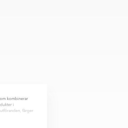
 som kombinerar
dukter i
 utföranden, färger
t samtidigt som den