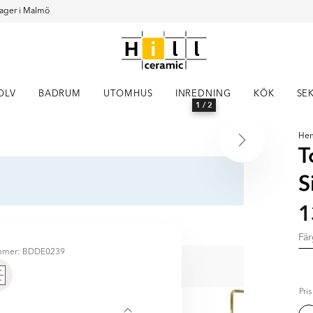
ager i Malmö
OLV
BADRUM
UTOMHUS
INREDNING
KÖK
SE
1
/ 2
He
T
S
1
Fä
torietester
ummer: BDDE0239
NERA MED
Pri