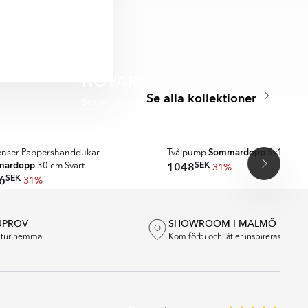
e praktisk
tt harmoniskt,
NOVARO
Se alla kollektioner
Serie
A MER
Sommardopp
enser Pappershanddukar
Tvålpump
5x14x9 cm
mardopp
SEK
1048
-31%
30 cm Svart
SEK
6
-31%
UPROV
SHOWROOM I MALMÖ
extur hemma
Kom förbi och låt er inspireras