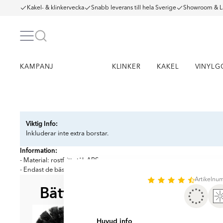
Kakel- & klinkervecka
Snabb leverans till hela Sverige
Showroom & L
KAMPANJ
KLINKER
KAKEL
VINYLG
Item
1
Viktig Info:
of
Inkluderar inte extra borstar.
2
Information:
- Material: rostfritt stål, ABS
- Endast de bästa materialen, vars kvalitet har bekräftats genom labora
Artikeln
Bättre tillsammans
BÄST ATT KOMBI
Huvud info