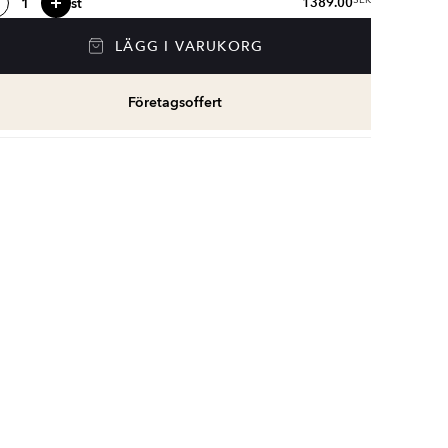
st
1389.00
SEK
LÄGG I VARUKORG
Företagsoffert
Silia
Silia
ttborste Väggmonterad
Dubbel Handdukshängare
Handdukshängare
Guld
Silia
Guld Blank
Guld Blank
Blank
889
1389
1058
SEK
SEK
SEK
SEK
SEK
SEK
1069
1668
1269