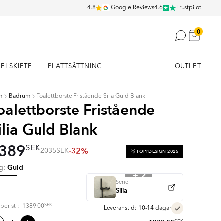
4.8
Google Reviews
4.6
Trustpilot
0
KELSKIFTE
PLATTSÄTTNING
OUTLET
m
Badrum
Toalettborste Fristående Silia Guld Blank
oalettborste Fristående
ilia Guld Blank
389
SEK
-32%
2035
SEK
🥇 TOPPDESIGN 2025
Guld
rg:
+ 2
Serie
Silia
SEK
s per
st
:
1389.00
Leveranstid: 10-14 dagar