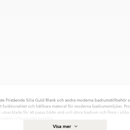
rste Fristående Silia Guld Blank och andra moderna badrumstillbehör
rt funktionalitet och hållbara material för moderna badrumsmiljöer. Pro
är utvecklade för att passa både små och stora badrum och finns i olika
 matcha olika inredningsstilar.
ående Silia Guld Blank hjälper till att hålla handfatsområdet organisera
Visa mer