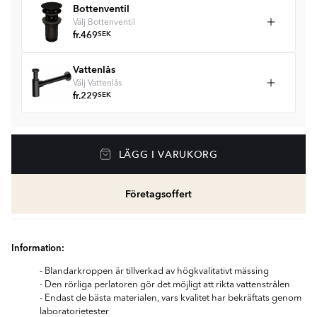
Bottenventil
Välj Bottenventil
fr.
469
SEK
Vattenlås
Välj Vattenlås
fr.
229
SEK
LÄGG I VARUKORG
Företagsoffert
Information:
- Blandarkroppen är tillverkad av högkvalitativt mässing
- Den rörliga perlatoren gör det möjligt att rikta vattenstrålen
- Endast de bästa materialen, vars kvalitet har bekräftats genom
laboratorietester