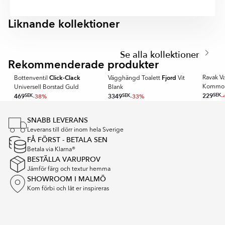
Matt kombinerar elegant design och praktisk
användning för att skapa ett stilrent och funktionellt
Liknande kollektioner
handfatsområde.
ROLL
PIVOT
Item
1
Se alla kollektioner
SPARA MER
of
Rekommenderade produkter
🏆 KUNDFAVORIT
RAVAK
5
Click-Clack
Fjord
Ravak Vat
Bottenventil
Vägghängd Toalett
Vit
Kommo
Universell Borstad Guld
Blank
229
SEK
-
469
SEK
-38%
3349
SEK
-33%
Item
1
SNABB LEVERANS
of
Leverans till dörr inom hela Sverige
16
FÅ FÖRST - BETALA SEN
Betala via Klarna®
BESTÄLLA VARUPROV
Jämför färg och textur hemma
SHOWROOM I MALMÖ
Kom förbi och låt er inspireras