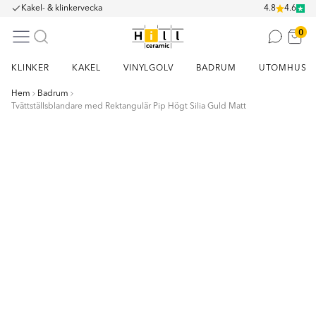
Kakel- & klinkervecka
4.8
4.6
0
KLINKER
KAKEL
VINYLGOLV
BADRUM
UTOMHUS
Hem
Badrum
Tvättställsblandare med Rektangulär Pip Högt Silia Guld Matt
Item
1
of
18