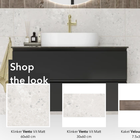
Shop
the look
Vento
Vento
Velou
Klinker
Vit Matt
Klinker
Vit Matt
Kakel
60x60 cm
30x60 cm
7.5x