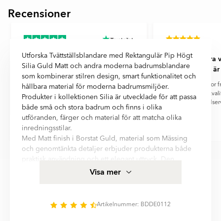
Recensioner
Item
1
of
11
Utforska Tvättställsblandare med Rektangulär Pip Högt
Jättebra kundservice
Mycket bra va
Silia Guld Matt och andra moderna badrumsblandare
Ceramic, är 
Jättebra kundservice, lite begränsningar
som kombinerar stilren design, smart funktionalitet och
i lagersaldo
Mycket bra varor fr
hållbara material för moderna badrumsmiljöer.
jättenöjd, bra kval
Produkter i kollektionen Silia är utvecklade för att passa
kundser
både små och stora badrum och finns i olika
utföranden, färger och material för att matcha olika
inredningsstilar.
Josefin Mollberg
Karin Kastensson
Med Matt finish i Borstat Guld, material som Mässing
Item
och genomtänkta detaljer erbjuder produkterna både
1
praktisk användning och ett elegant uttryck. Den
of
moderna designen och funktionella konstruktionen gör
Visa mer
6
det enkelt att skapa en harmonisk och stilren
badrumsmiljö med fokus på komfort, kvalitet och lång
hållbarhet.
Artikelnummer: BDDE0112
Tvättställsblandare med Rektangulär Pip Högt Silia Guld