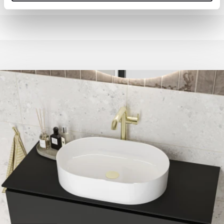
Scope 1–3-utsläpp och investerar i innovation för
sig från färgen på den faktiska produkten, vilket beror på
framtidens klimatsmarta frakter.
distorsion av färgöverföring från din skärm, kamerainställningar
och andra faktorer.
Genom att välja leverans via DHL eller DSV bidrar du till en mer
hållbar framtid och minskad miljöpåverkan – steg för steg mot
klimatneutrala transporter.
product-data-sheet-0189-
product-data-sheet-0634.pdf
230824115647807.pdf
certificate-0782.pdf
certificate-0234.pdf
warranty-0400.pdf