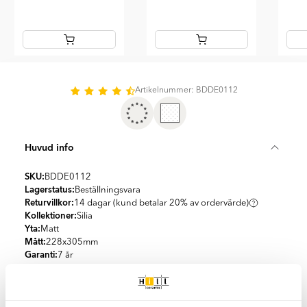
Item
1
of
Artikelnummer: BDDE0112
23
Huvud info
SKU:
BDDE0112
Lagerstatus:
Beställningsvara
Returvillkor:
14 dagar (kund betalar 20% av ordervärde)
Kollektioner:
Silia
Yta:
Matt
Mått:
228x305
mm
Garanti:
7 år
Vattentryck:
5 bar