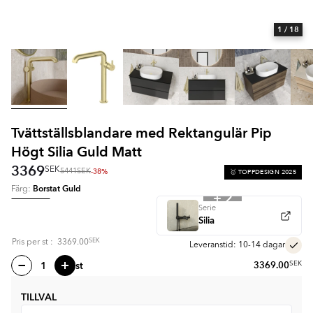
1
/ 18
Tvättställsblandare med Rektangulär Pip
Högt Silia Guld Matt
3369
SEK
-38%
🥇 TOPPDESIGN 2025
5441
SEK
Borstat Guld
Färg:
+ 2
Serie
Silia
SEK
Pris per
st
:
3369.00
Leveranstid: 10-14 dagar
st
3369.00
SEK
TILLVAL