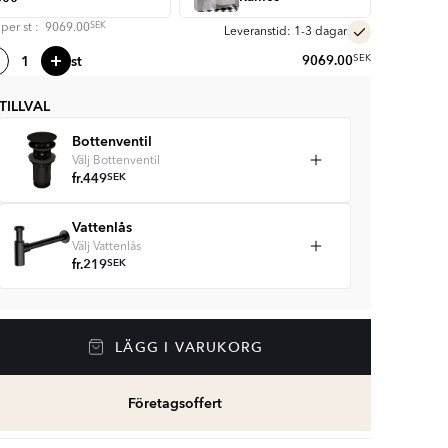
SEK
s per
st
:
9069.00
Leveranstid: 1-3 dagar
st
9069.00
SEK
TILLVAL
Bottenventil
Välj Bottenventil
fr.
449
SEK
Vattenlås
Välj Vattenlås
fr.
219
SEK
LÄGG I VARUKORG
Företagsoffert