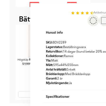
1 st
1 st
Item
Artikeln
1
Bättre tillsammans
of
BÄST ATT KOMBI
2
Huvud info
SKU:
BDV2289
Lagerstatus:
Beställningsvara
Returvillkor:
14 dagar (kund betalar 20% av
Kollektioner:
Ramos
Ramos
Kante
Yta:
Högskåp
Beige Matt
Hårtorkshållare
Svart
Plattång H
Matt
5199
SEK
SEK
Matt
6239
Mått:
595x449x550
mm
985
985
SEK
SEK
S
1179
Antal tvättställ:
Enkelt
Bräddavlopp:
Med Bräddavlopp
Garanti:
2 år
Mjukstängande:
Ja
Specifikationer
Item