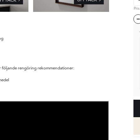
Pri
ng
över följande rengöring rekommendationer:
medel