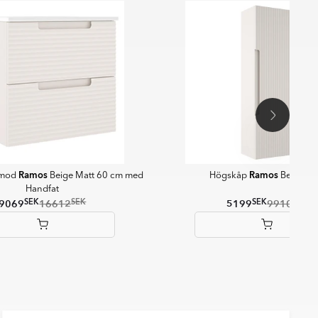
Ramos
Ramos
mmod
Beige Matt 60 cm med
Högskåp
Beige Ma
Handfat
SEK
SEK
SEK
SEK
9069
16612
5199
9910