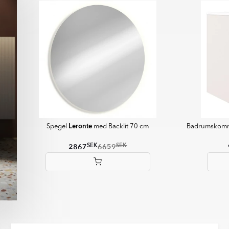
idrar du till en mer hållbar
ör steg mot klimatneutrala
Leronte
Spegel
med Backlit 70 cm
Badrumsko
SEK
SEK
2867
6659
Item
1
of
5