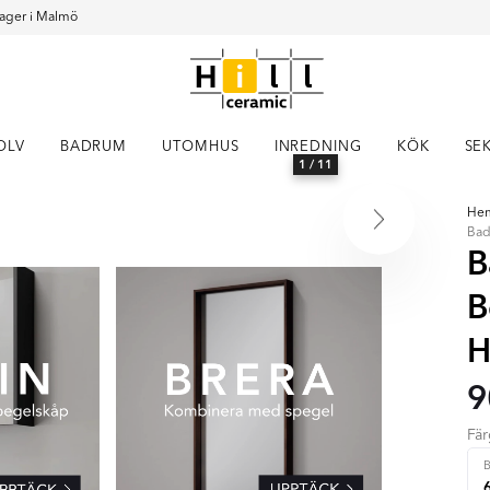
ager i Malmö
OLV
BADRUM
UTOMHUS
INREDNING
KÖK
SE
1
/ 11
He
Bad
B
B
H
9
Fä