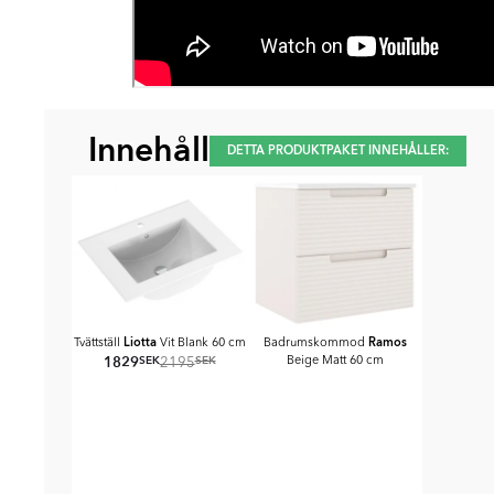
Innehåll
DETTA PRODUKTPAKET INNEHÅLLER:
Liotta
Ramos
Tvättställ
Vit Blank 60 cm
Badrumskommod
1829
SEK
SEK
Beige Matt 60 cm
2195