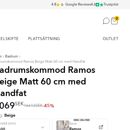
4.8
Google Reviews
4.6
Trustpilot
0
KELSKIFTE
PLATTSÄTTNING
OUTLET
m
Badrum
rumskommod Ramos Beige Matt 60 cm med Handfat
adrumskommod Ramos
eige Matt 60 cm med
andfat
069
SEK
-45%
16612
SEK
Beige
rg:
+ 5
Bredd (mm)
Serie
Ramos