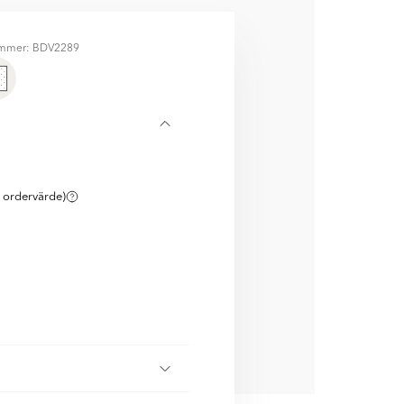
ummer: BDV2289
NERA MED
 ordervärde)
Kante
Kante
ållare
Svart
Handdukshängare
Svart
Matt
Matt
985
EK
SEK
SEK
SEK
1179
1179