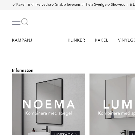
Kakel- & klinkervecka
Snabb leverans till hela Sverige
Showroom & L
KAMPANJ
KLINKER
KAKEL
VINYLG
Item
1
Information:
of
11