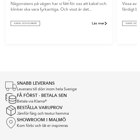
Någonstans på vägen har vi fått för oss att kakel och
Vissa av o
klinker ska vara fyrkantiga. Och visst är det...
färdigt b
Läs mer
KAKEL OCH KLINKER
KAKEL OCH 
Item
1
of
5
SNABB LEVERANS
Leverans till dörr inom hela Sverige
FÅ FÖRST - BETALA SEN
Betala via Klarna®
BESTÄLLA VARUPROV
Jämför färg och textur hemma
SHOWROOM I MALMÖ
Kom förbi och låt er inspireras