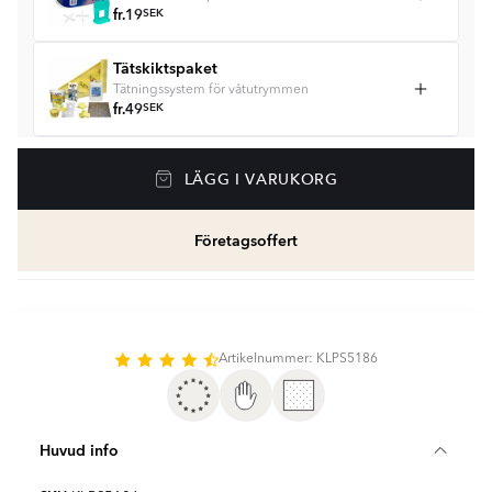
fr.
19
SEK
Tätskiktspaket
Tätningssystem för våtutrymmen
fr.
49
SEK
Våtrumssilikon
LÄGG I VARUKORG
Se färger och beräkna rätt mängd våtrumssilikon
fr.
99
SEK
Företagsoffert
Rengöring & Underhåll
fr.
229
SEK
Kakellist
Artikelnummer: KLPS5186
Räkna ut och köp
fr.
49
SEK
Huvud info