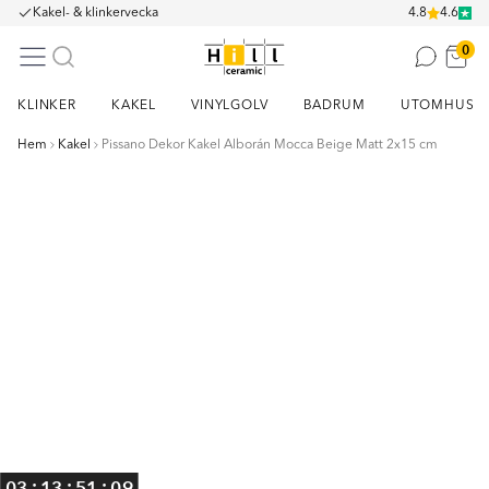
Kakel- & klinkervecka
4.8
4.6
0
KLINKER
KAKEL
VINYLGOLV
BADRUM
UTOMHUS
Hem
Kakel
Pissano Dekor Kakel Alborán Mocca Beige Matt 2x15 cm
Item
1
of
2
:
:
:
03
13
51
09