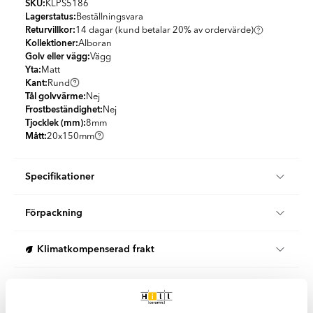
SKU:
KLPS5186
Lagerstatus:
Beställningsvara
Returvillkor:
14 dagar (kund betalar 20% av ordervärde)
Kollektioner:
Alboran
Golv eller vägg:
Vägg
Yta:
Matt
Kant:
Rund
Tål golvvärme:
Nej
Frostbeständighet:
Nej
Tjocklek (mm):
8
mm
Mått:
20x150
mm
Specifikationer
Produktmaterial:
Granitkeramik
Förpackning
Utseende:
Enfärgad
Färg:
Beige
KG per Box:
6
Land:
Spanien
Klimatkompenserad frakt
St per m2:
330.77
Form:
Dekorlist
KG per m2:
23.08
Stil:
Klassisk
Vi erbjuder 100 % klimatkompenserade leveranser i samarbete
Enkel rengöring
med DHL och DSV i Sverige och Danmark.
Båda våra logistikpartners arbetar aktivt för att minska sin