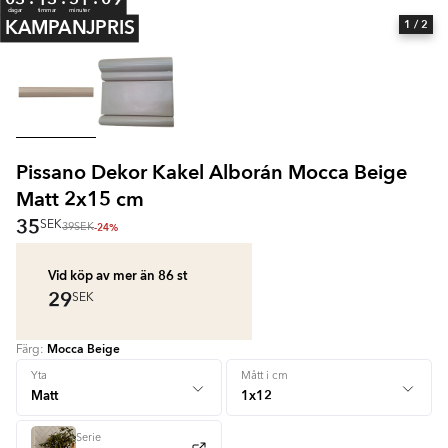
dagar
timmar
minuter
KAMPANJPRIS
1
/ 2
Pissano Dekor Kakel Alborán Mocca Beige
Matt 2x15 cm
35
SEK
-24%
39
SEK
Vid köp av mer än 86
st
29
SEK
Mocca Beige
Färg:
+ 3
Yta
Mått i cm
Serie