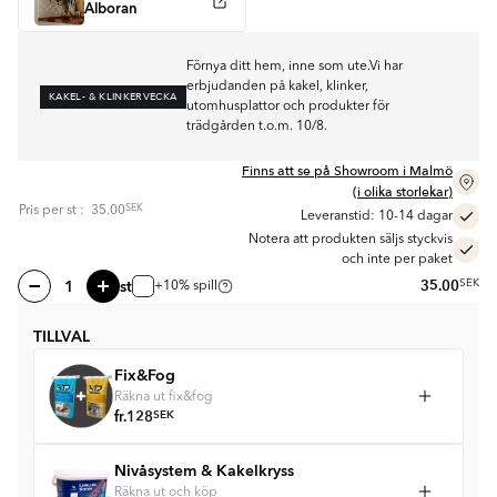
Alboran
Förnya ditt hem, inne som ute.Vi har
erbjudanden på kakel, klinker,
KAKEL- & KLINKERVECKA
utomhusplattor och produkter för
trädgården t.o.m. 10/8.
Finns att se på Showroom i Malmö
(i olika storlekar)
SEK
Pris per
st
:
35.00
Leveranstid: 10-14 dagar
Notera att produkten säljs styckvis
och inte per paket
st
35.00
SEK
+10% spill
TILLVAL
Fix&Fog
Räkna ut fix&fog
fr.
128
SEK
Nivåsystem & Kakelkryss
Räkna ut och köp