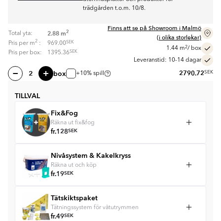
trädgården t.o.m. 10/8.
Finns att se på Showroom i Malmö
2
2.88
m
Total yta:
(i olika storlekar)
2
SEK
Pris per
m
:
969.00
2
1.44
m
/ box
SEK
Pris per box:
1395.36
Leveranstid: 10-14 dagar
box
2790.72
SEK
+10% spill
TILLVAL
Fix&Fog
Räkna ut fix&fog
fr.
128
SEK
Nivåsystem & Kakelkryss
Räkna ut och köp
fr.
19
SEK
Tätskiktspaket
Tätningssystem för våtutrymmen
fr.
49
SEK