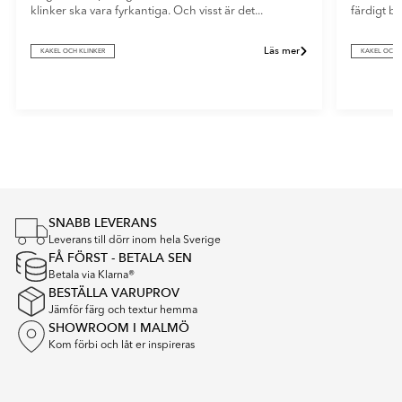
klinker ska vara fyrkantiga. Och visst är det...
färdigt b
Läs mer
KAKEL OCH KLINKER
KAKEL OCH 
Item
1
of
5
SNABB LEVERANS
Leverans till dörr inom hela Sverige
FÅ FÖRST - BETALA SEN
Betala via Klarna®
BESTÄLLA VARUPROV
Jämför färg och textur hemma
SHOWROOM I MALMÖ
Kom förbi och låt er inspireras