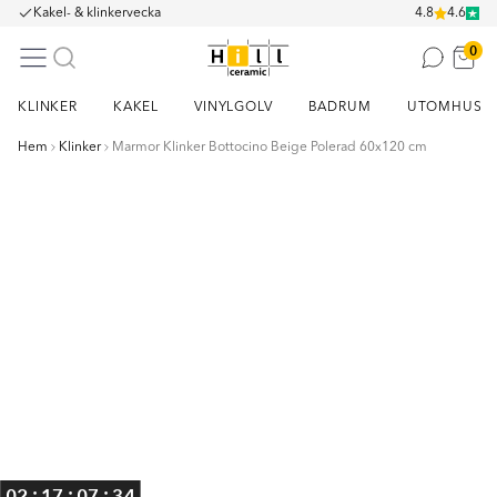
Kakel- & klinkervecka
4.8
4.6
0
KLINKER
KAKEL
VINYLGOLV
BADRUM
UTOMHUS
Hem
Klinker
Marmor Klinker Bottocino Beige Polerad 60x120 cm
Item
1
of
4
:
:
:
02
17
07
33