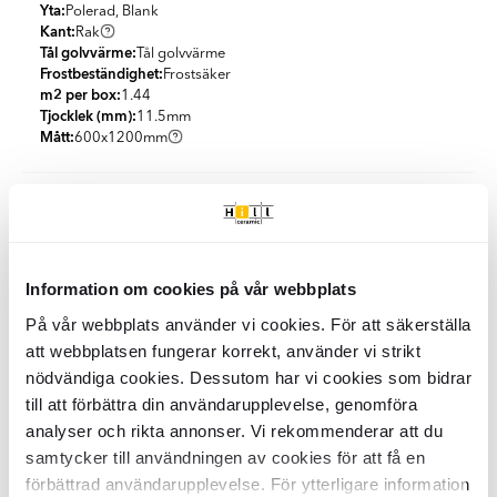
Yta:
Polerad, Blank
Kant:
Rak
Tål golvvärme:
Tål golvvärme
Frostbeständighet:
Frostsäker
m2 per box:
1.44
Tjocklek (mm):
11.5
mm
Mått:
600x1200
mm
Specifikationer
Produktmaterial:
Granitkeramik
Förpackning
Utseende:
Marmor
Information om cookies på vår webbplats
Färg:
Beige
m2 per box:
1.44
Land:
Spanien
Klimatkompenserad frakt
På vår webbplats använder vi cookies. För att säkerställa
St/box:
2
PEI Level:
PEI3
KG per Box:
att webbplatsen fungerar korrekt, använder vi strikt
32.5
Form:
Rektangulär
Vi erbjuder 100 % klimatkompenserade leveranser i samarbete
St per m2:
1.39
Enkel rengöring
Stil:
nödvändiga cookies. Dessutom har vi cookies som bidrar
Klassisk
med DHL och DSV i Sverige och Danmark.
KG per m2:
22.57
till att förbättra din användarupplevelse, genomföra
m² per pall:
46.08
Båda våra logistikpartners arbetar aktivt för att minska sin
Denna platta är lätt att rengöra med varmt vatten och en trasa
analyser och rikta annonser. Vi rekommenderar att du
Kvalitet och certifiering
Förpackningar per pall:
32
klimatpåverkan genom elektrifiering av transporter, användning
eller mopp för daglig skötsel. Vid mer besvärlig smuts kan du
KG per Pallet:
1060
samtycker till användningen av cookies för att få en
av biobränslen och investeringar i förnybar energi.
använda varmt vatten med ett neutralt eller alkaliskt
När du handlar kakel och klinker från Hill Ceramic väljer du
förbättrad användarupplevelse. För ytterligare information
rengöringsmedel. Klinkerplattor behöver normalt inte
PEI kvalitets klassificering