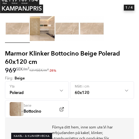
dagar
timmar
minuter
KAMPANJPRIS
1
/ 4
Marmor Klinker Bottocino Beige Polerad
60x120 cm
969
2
SEK
/
m
2
-26%
1314
SEK
/
m
Beige
Färg:
Yta
Mått i cm
Serie
Bottocino
Förnya ditt hem, inne som ute.Vi har
erbjudanden på kakel, klinker,
KAKEL- & KLINKERVECKA
utomhusplattor och produkter för