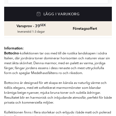
Golvvärme
LÄGG I VARUKORG
Golvvärmepaket med termostat
fr.
1959
SEK
SEK
39
Varuprov -
Företagsoffert
Våtrumssilikon
leveranstid 1-3 dagar
Se färger och beräkna rätt mängd våtrumssilikon
fr.
99
SEK
Information:
Bottocino
-kollektionen tar oss med till de rustika landskapen i södra
Rengöring & Underhåll
Italien, där jordnära toner dominerar horisonten och naturen visar sin
fr.
229
SEK
mest äkta skönhet. Denna marmor, med en palett av varma, jordiga
färger, fångar jordens essens i dess renaste och mest uttrycksfulla
form och speglar Medelhavsfältens ro och rikedom.
Kakellist
Räkna ut och köp
Bottocino är designad för att skapa en känsla av naturlig värme och
fr.
49
SEK
tidlös elegans, med ett sofistikerat marmormönster som blandar
krämiga beige nyanser, mjuka bruna toner och subtila ådringar.
Resultatet blir en harmonisk och inbjudande atmosfär, perfekt för både
privata och kommersiella miljöer.
Kollektionen finns i flera storlekar och erbjuds i både matt och polerad