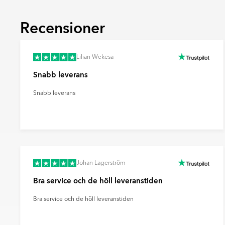
fondytor och ge rummet mer karaktär.
Recensioner
Ultramatt
En mycket matt yta med minimal ljusreflektio
mjukt och modernt uttryck samt döljer finge
effektivt sätt.
Lilian Wekesa
Snabb leverans
Snabb leverans
Johan Lagerström
Bra service och de höll leveranstiden
Bra service och de höll leveranstiden