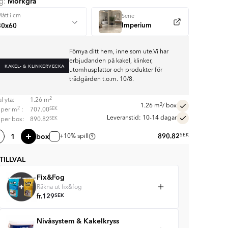
Mörkgrå
rg:
ått i cm
Serie
Imperium
Förnya ditt hem, inne som ute.Vi har
erbjudanden på kakel, klinker,
KAKEL- & KLINKERVECKA
utomhusplattor och produkter för
trädgården t.o.m. 10/8.
2
l yta:
1.26
m
2
1.26
m
/ box
2
SEK
s per
m
:
707.00
Leveranstid: 10-14 dagar
SEK
s per box:
890.82
box
890.82
SEK
+10% spill
TILLVAL
Fix&Fog
Räkna ut fix&fog
fr.
129
SEK
Nivåsystem & Kakelkryss