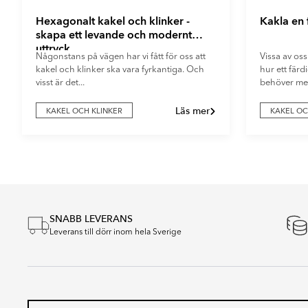
Hexagonalt kakel och klinker -
Kakla en
skapa ett levande och modernt
uttryck
Någonstans på vägen har vi fått för oss att
Vissa av oss
kakel och klinker ska vara fyrkantiga. Och
hur ett fär
visst är det...
behöver mer
Läs mer
KAKEL OCH KLINKER
KAKEL OC
Item
1
of
4
SNABB LEVERANS
Leverans till dörr inom hela Sverige