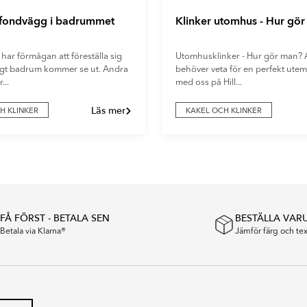
 fondvägg i badrummet
Klinker utomhus - Hur gö
 har förmågan att föreställa sig
Utomhusklinker - Hur gör man? A
digt badrum kommer se ut. Andra
behöver veta för en perfekt utemi
...
med oss på Hill...
Läs mer
H KLINKER
KAKEL OCH KLINKER
FÅ FÖRST - BETALA SEN
BESTÄLLA VAR
Betala via Klarna®
Jämför färg och t