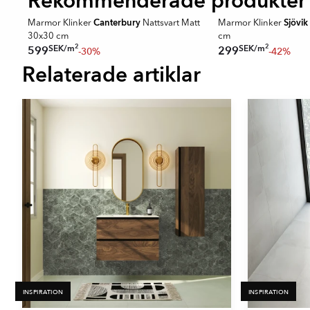
Rekommenderade produkter
SPARA MER
SPARA MER
Canterbury
Sjövik
60
Marmor Klinker
Nattsvart Matt
Marmor Klinker
30x30 cm
cm
2
2
SEK
/
m
SEK
/
m
599
299
-30%
-42%
Relaterade artiklar
Item
1
of
16
INSPIRATION
INSPIRATION