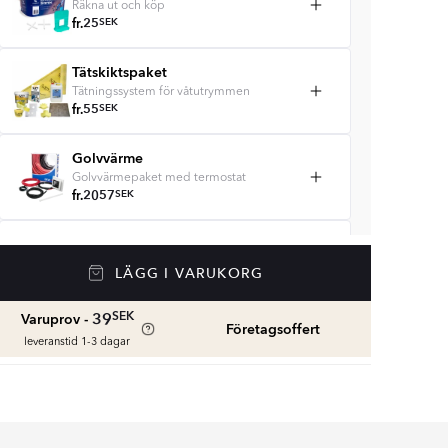
Räkna ut och köp
fr.
25
SEK
Tätskiktspaket
Tätningssystem för våtutrymmen
fr.
55
SEK
Golvvärme
Golvvärmepaket med termostat
fr.
2057
SEK
Våtrumssilikon
Se färger och beräkna rätt mängd
LÄGG I VARUKORG
våtrumssilikon
fr.
108
SEK
SEK
39
Varuprov -
Företagsoffert
leveranstid 1-3 dagar
Rengöring & Underhåll
fr.
245
SEK
Kakellist