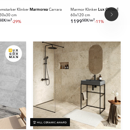
A MER
SPARA MER
Marmorea
Lux Cirrus
omstarker Klinker
Carrara
Marmor Klinker
Blå Pol
 30x30 cm
60x120 cm
2
2
SEK
/
m
SEK
/
m
1199
-29%
-11%
🏆 HILL CERAMIC AWARD