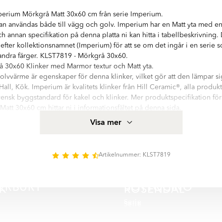
erium Mörkgrå Matt 30x60 cm från serie Imperium.
an användas både till vägg och golv. Imperium har en Matt yta med en
h annan specifikation på denna platta ni kan hitta i tabellbeskrivning.
efter kollektionsnamnet (Imperium) för att se om det ingår i en serie
t andra färger. KLST7819 - Mörkgrå 30x60.
 30x60 Klinker med Marmor textur och Matt yta.
olvvärme är egenskaper för denna klinker, vilket gör att den lämpar sig 
ll, Kök. Imperium är kvalitets klinker från Hill Ceramic®, alla produkte
ensk byggstandard för kakel och klinker. Mer produktspecifikation fö
tt 30x60 cm hittar ni i informationsfältet på denna sida.
e med hög kvalitetsstandard. Serien innehåller 4 olika storlekar: 60x
Visa mer
 Nästan alla variationer finns i blank: polerad:, matt yta. Det finns 3 
Artikelnummer: KLST7819
ERBURY
BOTTOCINO
IK
ROSENDAL
Serie
Serie
UNICO