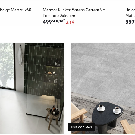
SPARA MER
SPAR
Florens Carrara
Beige Matt 60x60
Marmor Klinker
Vit
Unic
Polerad 30x60 cm
Matt
2
SEK
/
m
499
889
-33%
HUR GÖR MAN