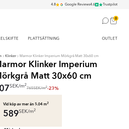
4.8
Google Reviews
4.6
Trustpilot
0
KELSKIFTE
PLATTSÄTTNING
OUTLET
m
Klinker
Marmor Klinker Imperium Mörkgrå Matt 30x60 cm
armor Klinker Imperium
örkgrå Matt 30x60 cm
07
2
SEK
/
m
-23%
2
765
SEK
/
m
2
Vid köp av mer än 5.04
m
589
2
SEK
/
m