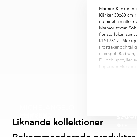
Marmor Klinker Imp
Klinker 30x60 cm k
nominella måttet oc
Marmor textur. Sök 
fler storlekar, sam
KLST7819 - Mörkgrå
Frostsäker och tål g
exempel: Badrum, Ha
EU och uppfyller sv
Imperium Mörkgrå Ma
Imperium är en seri
30x60 cm, 60x120 cm.
Imperium:
- Ljusgrå
MICHELANGELO
- Mörkgrå
- Beige
EMPYRIO
CANT
CARRARA
SJÖV
Liknande kollektioner
Serie
Serie
Serie
Serie