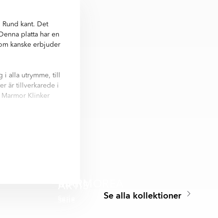
 Rund kant. Det
 Denna platta har en
 som kanske erbjuder
i alla utrymme, till
r är tillverkarede i
r Marmor Klinker
60 cm, 120x120 cm,
huvud färger i serie
MARMOREA
ARTIS
Se alla kollektioner
Serie
Serie
M STARKER