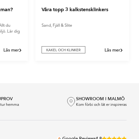
r man?
Våra topp 3 kalkstensklinkers
llt du
Sand, Fjäll & Slite
ljö. Lär dig
Läs mer
Läs mer
KAKEL OCH KLINKER
UPROV
SHOWROOM I MALMÖ
extur hemma
Kom förbi och låt er inspireras
Google Reviews
4.8