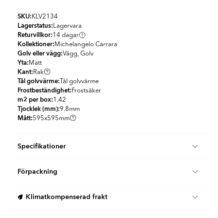
SKU:
KLV2134
Lagerstatus:
Lagervara
Returvillkor:
14 dagar
Kollektioner:
Michelangelo Carrara
Golv eller vägg:
Vägg, Golv
Yta:
Matt
Kant:
Rak
Tål golvvärme:
Tål golvvärme
Frostbeständighet:
Frostsäker
m2 per box:
1.42
Tjocklek (mm):
9.8
mm
Mått:
595x595
mm
Specifikationer
Produktmaterial:
Granitkeramik
Förpackning
Utseende:
Marmor
Färg:
Vit
m2 per box:
1.42
Land:
Spanien
Klimatkompenserad frakt
St/box:
4
PEI Level:
PEI4
KG per Box:
28.47
Form:
Kvadratisk
Vi erbjuder 100 % klimatkompenserade leveranser i samarbete