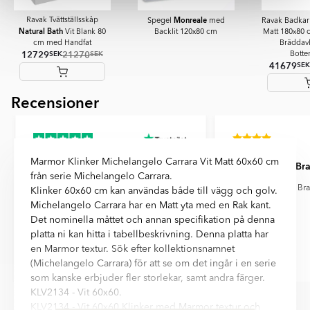
En yta med lätt struktur som efterliknar naturliga material som
Monreale
Ravak Tvättställsskåp
Spegel
med
Ravak Badka
sten, trä, skiffer eller betong. Strukturen ger plattan ett mer
Natural Bath
Vit Blank 80
Backlit 120x80 cm
Matt 180x80
levande utseende och kan även förbättra halkmotståndet.
cm med Handfat
Bräddav
12729
21270
SEK
SEK
Botten
Relief
41679
SEK
En yta med ett upphöjt tredimensionellt mönster som kan
kännas vid beröring. Reliefplattor används främst på väggar för
Recensioner
Item
att skapa dekorativa fondytor och ge rummet mer karaktär.
1
of
Ultramatt
7
En mycket matt yta med minimal ljusreflektion. Ultramatta plattor
ger ett mjukt och modernt uttryck samt döljer fingeravtryck och
Marmor Klinker Michelangelo Carrara Vit Matt 60x60 cm
Bra support
Bra 
reflexer på ett effektivt sätt.
från serie Michelangelo Carrara.
Bra support när jag behövde hjälp och
Bra 
Klinker 60x60 cm kan användas både till vägg och golv.
snabba leveranser
Michelangelo Carrara har en Matt yta med en Rak kant.
Det nominella måttet och annan specifikation på denna
platta ni kan hitta i tabellbeskrivning. Denna platta har
en Marmor textur. Sök efter kollektionsnamnet
(Michelangelo Carrara) för att se om det ingår i en serie
Nicholas
André Holm
som kanske erbjuder fler storlekar, samt andra färger.
Item
KLV2134 - Vit 60x60.
1
KLV2134 - Vit 60x60 Klinker med Marmor textur och