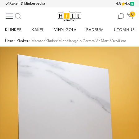
Kakel- & klinkervecka
4.8
4.6
0
KLINKER
KAKEL
VINYLGOLV
BADRUM
UTOMHUS
Hem
Klinker
Marmor Klinker Michelangelo Carrara Vit Matt 60x60 cm