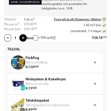
KAKEL- & KLINKERVECKA
utomhusplattor och produkter för
trädgården t.o.m. 10/8.
2
Finns att se på Showroom i Malmö
1.42
m
Total yta:
2
SEK
Pris per
m
:
379.00
2
1.42
m
/ box
SEK
Pris per box:
538.18
Leveranstid: 1-3 dagar
box
538.18
SEK
+10% spill
TILLVAL
Fix&Fog
Räkna ut fix&fog
fr.
128
SEK
Nivåsystem & Kakelkryss
Räkna ut och köp
fr.
19
SEK
Tätskiktspaket
Tätningssystem för våtutrymmen
fr.
49
SEK