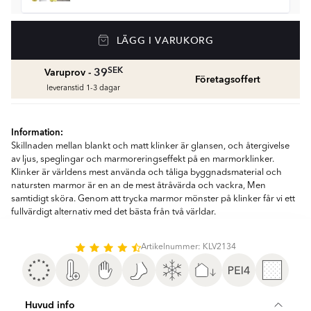
Golvvärme
LÄGG I VARUKORG
Golvvärmepaket med termostat
fr.
1959
SEK
SEK
39
Varuprov -
Företagsoffert
Våtrumssilikon
leveranstid 1-3 dagar
Se färger och beräkna rätt mängd våtrumssilikon
fr.
99
SEK
Information:
Skillnaden mellan blankt och matt klinker är glansen, och återgivelse
Rengöring & Underhåll
av ljus, speglingar och marmoreringseffekt på en marmorklinker.
fr.
229
SEK
Klinker är världens mest använda och tåliga byggnadsmaterial och
natursten marmor är en an de mest åtråvärda och vackra, Men
samtidigt sköra. Genom att trycka marmor mönster på klinker får vi ett
Kakellist
fullvärdigt alternativ med det bästa från två världar.
Räkna ut och köp
fr.
49
SEK
Artikelnummer: KLV2134
Huvud info