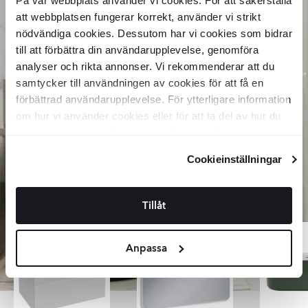
På vår webbplats använder vi cookies. För att säkerställa
kontrast som ger ytan mer liv och djup.
PEI 4
att webbplatsen fungerar korrekt, använder vi strikt
Golvytor inom- och utomhus som beträds av normal gångtrafik
Polerad
nödvändiga cookies. Dessutom har vi cookies som bidrar
med en del repande smuts, med svårare förhållandena än
En högpolerad yta med spegelliknande glans. Polerade plattor
exemplen i klass 3. Till exempel entréer, storkök, hotell,
till att förbättra din användarupplevelse, genomföra
reflekterar mycket ljus och ger ett exklusivt och elegant intryck.
utställningshallar och saluhallar.
analyser och rikta annonser. Vi rekommenderar att du
De används ofta i vardagsrum och andra representativa miljöer.
PEI 5
samtycker till användningen av cookies för att få en
Golvytor inom- och utomhus som utsätts för tung gångtrafik
Natur
förbättrad användarupplevelse. För ytterligare information
under långa perioder med en del repande smuts, med de
En platta utan glasyr där den naturliga keramiska ytan är synlig.
svåraste förhållandena som glaserade plattor är lämpliga för. Till
om hur vi använder cookies eller för att ta del av hur du
Den har ett genuint utseende och samma färg genom hela
exempel allmänna ytor, såsom köpcenter, flygterminaler,
kan ändra dina inställningar, vänligen se vår
materialet. Oglaserade plattor är slitstarka och passar både
hotellfoajéer och trottoarer.
Integritetspolicy
och
Cookiepolicy
.
inom- och utomhus.
Cookieinställningar
Halvpolerad
Shop
En kombination av matta och polerade partier på samma platta.
Den varierande ytan framhäver plattans mönster och ger en
Tillåt
the look
elegant lyster.
Rustik
Anpassa
En yta som efterliknar ett handgjort eller åldrat utseende.
Rustika plattor kan ha små variationer i struktur, kanter eller färg
som ger ett varmt och tidlöst uttryck.
Struktur