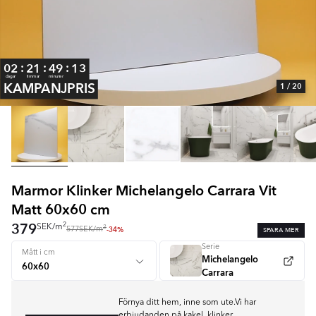
:
:
:
02
21
49
12
dagar
timmar
minuter
KAMPANJPRIS
1
/ 20
Item
1
of
20
Marmor Klinker Michelangelo Carrara Vit
Matt 60x60 cm
379
2
SEK
/
m
2
-34%
SPARA MER
577
SEK
/
m
Serie
Mått i cm
Michelangelo
Carrara
Förnya ditt hem, inne som ute.Vi har
erbjudanden på kakel, klinker,