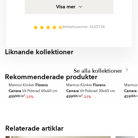
of
Matt yta.
Visa mer
6
Frostsäker och tål golvvärme är egenskaper för denna
klinker, vilket gör att den lämpar sig i alla utrymme, till
exempel: Badrum, Kök, Hall. Michelangelo Carrara är
Artikelnummer: KLV2134
kvalitets klinker från Hill Ceramic®, alla produkter är
tillverkarede i EU och uppfyller svensk byggstandard
för kakel och klinker. Mer produktspecifikation för
Liknande kollektioner
Marmor Klinker Michelangelo Carrara Vit Matt 60x60 cm
EMPYRIO
CANTERBURY
hittar ni i informationsfältet på denna sida.
Item
Michelangelo Carrara är en serie med hög
1
Se alla kollektioner
kvalitetsstandard. Serien innehåller 7 olika storlekar:
of
Rekommenderade produkter
SPARA MER
SPARA MER
Mosaik, 45x45 cm, 60x60 cm, 100x100 cm, 30x60 cm,
8
30x90 cm, 60x120 cm. Nästan alla variationer finns i
x
Florens
Florens
Marmor Klinker
Marmor Klinker
Marmor 
matt, matt: relief: yta. Det finns 1 huvud färger i serie
Carrara
Carrara
Carrara
Vit Polerad 60x60 cm
Vit Polerad 30x60 cm
Michelangelo Carrara:
2
2
SEK
/
m
SEK
/
m
SEK
/
499
-33%
499
-33%
459
Item
- Vit
1
of
Relaterade artiklar
16