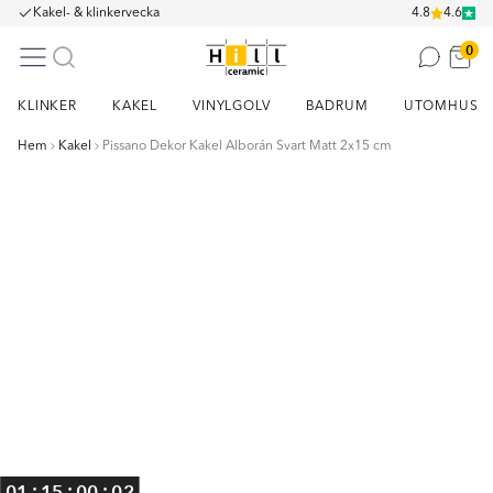
Kakel- & klinkervecka
4.8
4.6
0
KLINKER
KAKEL
VINYLGOLV
BADRUM
UTOMHUS
Hem
Kakel
Pissano Dekor Kakel Alborán Svart Matt 2x15 cm
Item
1
of
2
:
:
:
01
15
00
02