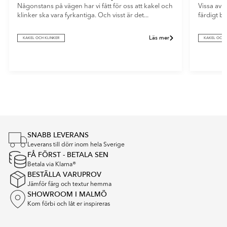
Någonstans på vägen har vi fått för oss att kakel och
Vissa av o
klinker ska vara fyrkantiga. Och visst är det...
färdigt b
Läs mer
KAKEL OCH KLINKER
KAKEL OCH 
Item
1
of
5
SNABB LEVERANS
Leverans till dörr inom hela Sverige
FÅ FÖRST - BETALA SEN
Betala via Klarna®
BESTÄLLA VARUPROV
Jämför färg och textur hemma
SHOWROOM I MALMÖ
Kom förbi och låt er inspireras