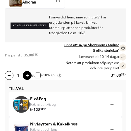
Alboran
Förnya ditt hem, inne som ute.Vi har
erbjudanden på kakel, klinker,
KAKEL- & KLINKERVECKA
utomhusplattor och produkter för
trädgården t.o.m. 10/8.
Finns att se på Showroom i Malmö
(i olika storlekar)
SEK
Pris per
st
:
35.00
Leveranstid: 10-14 dagar
Notera att produkten säljs styckvis
och inte per paket
st
35.00
SEK
+10% spill
TILLVAL
Fix&Fog
Räkna ut fix&fog
fr.
128
SEK
Nivåsystem & Kakelkryss
Räkna ut och köp