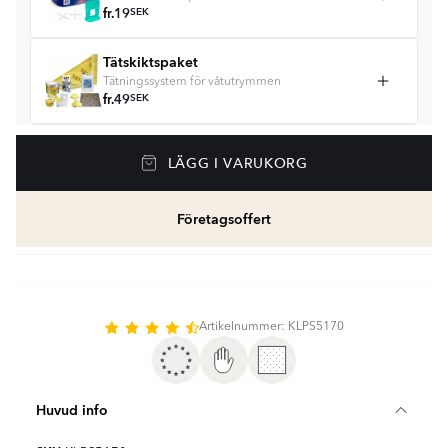
fr.
19
SEK
Tätskiktspaket
Tätningssystem för våtutrymmen
fr.
49
SEK
Våtrumssilikon
LÄGG I VARUKORG
Se färger och beräkna rätt mängd våtrumssilikon
fr.
99
SEK
Företagsoffert
Rengöring & Underhåll
fr.
229
SEK
Kakellist
Artikelnummer: KLPS5170
Räkna ut och köp
fr.
49
SEK
Huvud info