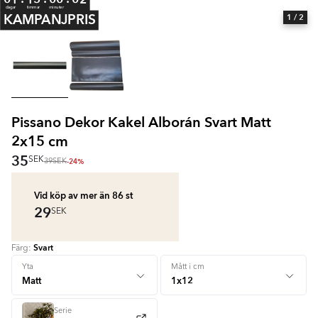
dagar
timmar
minuter
KAMPANJPRIS
1
/ 2
Pissano Dekor Kakel Alborán Svart Matt
2x15 cm
35
SEK
-24%
39
SEK
Vid köp av mer än 86
st
29
SEK
Svart
Färg:
+ 3
Yta
Mått i cm
Serie