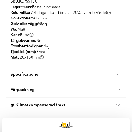
SKU:
KLPS5170
Lagerstatus:
Beställningsvara
Returvillkor:
14 dagar (kund betalar 20% av ordervärde)
Kollektioner:
Alboran
Golv eller vägg:
Vägg
Yta:
Matt
Kant:
Rund
Tål golvvärme:
Nej
Frostbeständighet:
Nej
Tjocklek (mm):
8
mm
Mått:
20x150
mm
Specifikationer
Produktmaterial:
Granitkeramik
Förpackning
Utseende:
Enfärgad
Färg:
Svart
KG per Box:
6
Land:
Spanien
Klimatkompenserad frakt
St per m2:
330.77
Form:
Dekorlist
KG per m2:
23.08
Stil:
Klassisk
Vi erbjuder 100 % klimatkompenserade leveranser i samarbete
Enkel rengöring
med DHL och DSV i Sverige och Danmark.
Båda våra logistikpartners arbetar aktivt för att minska sin