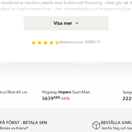
kombinerar modern estetik med funktionell förvaring, vilket gör att sk
t utbud av badrumsinteriörer – från minimalistiska och moderna miljöer t
tarkt material MDF och utvecklad för daglig användning erbjuder skåpet p
Visa mer
ggrant utvalda ytbehandlingar och lättstädade ytor bidrar till enkel sk
det bevaras över tid.
signen gör det enkelt att kombinera skåpet med andra badrumsmöble
Artikelnummer: BDR5171
pa en enhetlig och personlig badrumslösning.
RONDO
RA
Serie
SPAR
Impero
nut Matt 60 cm
Högskåp
Svart Matt
Speg
SEK
3639
222
-56%
FÅ FÖRST - BETALA SEN
BESTÄLLA VAR
Betala via Klarna®
Jämför färg och t