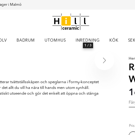
ager i Malmö
OLV
BADRUM
UTOMHUS
INREDNING
KÖK
SE
1
/ 3
He
R
W
terar tvättställsskåpen och speglarna i Formy‑konceptet
det allt du vill ha nära till hands men utom synhåll.
1
stiskt utseende och gör det enkelt att öppna och stänga
Fä
Pri