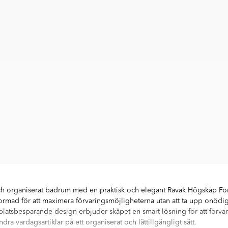
 och organiserat badrum med en praktisk och elegant Ravak Högskåp Fo
rmad för att maximera förvaringsmöjligheterna utan att ta upp onödig
platsbesparande design erbjuder skåpet en smart lösning för att förva
andra vardagsartiklar på ett organiserat och lättillgängligt sätt.