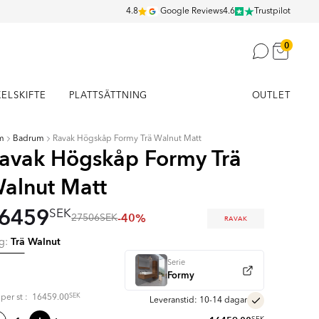
4.8
Google Reviews
4.6
Trustpilot
0
KELSKIFTE
PLATTSÄTTNING
OUTLET
m
Badrum
Ravak Högskåp Formy Trä Walnut Matt
avak Högskåp Formy Trä
alnut Matt
6459
SEK
-40%
27506
SEK
RAVAK
Trä Walnut
rg:
Serie
Formy
SEK
s per
st
:
16459.00
Leveranstid: 10-14 dagar