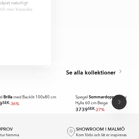
åpet naturligt
ill mer klassiska
ålitlig kvalitet och
ötsel samtidigt som
r, speglar och
PICONE
Se alla kollektioner
Serie
A MER
Brilla
Sommardopp
el
med Backlit 100x80 cm
Spegel
Diameter 37
SEK
9
-36%
Hylla 60 cm Beige
SEK
3739
-27%
UPROV
SHOWROOM I MALMÖ
extur hemma
Kom förbi och låt er inspireras