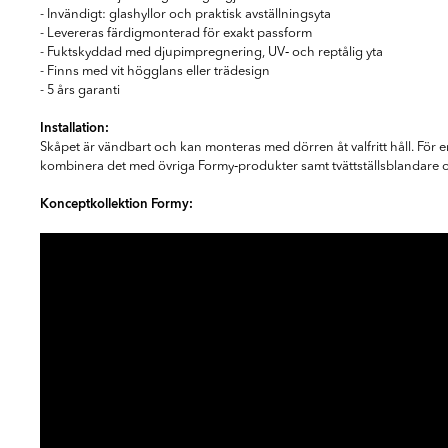
- Invändigt: glashyllor och praktisk avställningsyta
- Levereras färdigmonterad för exakt passform
- Fuktskyddad med djupimpregnering, UV‑ och reptålig yta
- Finns med vit högglans eller trädesign
- 5 års garanti
Installation:
Skåpet är vändbart och kan monteras med dörren åt valfritt håll. Fö
kombinera det med övriga Formy‑produkter samt tvättställs­blandare o
Konceptkollektion Formy: