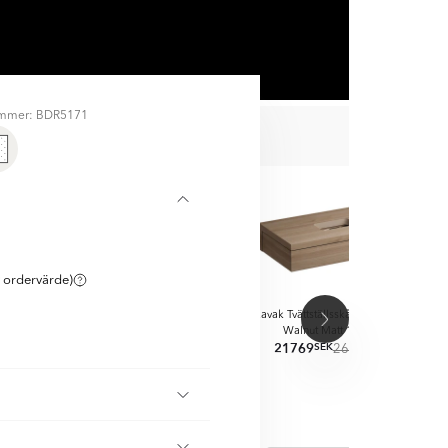
ummer: BDR5171
NERA MED
 ordervärde)
Formy
Formy
Formy
el
Trä Walnut
Ravak Tvättställsskåp
Trä
Ravak Tvättställsskåp
Trä
Ravak 
120 cm
Walnut Matt 80 cm
Walnut Matt 100 cm
W
19059
21769
2
SEK
SEK
SEK
SEK
SEK
SEK
13118
22869
26128