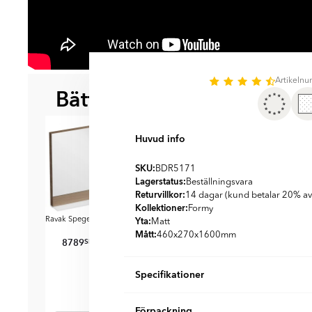
Artikeln
Bättre tillsammans
BÄST ATT KOMBI
Huvud info
SKU:
BDR5171
Lagerstatus:
Beställningsvara
Returvillkor:
14 dagar (kund betalar 20% av
Kollektioner:
Formy
Puri
Formy
Formy
Yta:
blandare
Ravak Spegel
Trä Walnut
Ravak Spegel
Trä Walnut
Ravak Speg
Matt
ög
80 cm
100 cm
Mått:
460x270x1600
mm
8789
8599
10929
SEK
SEK
SEK
SEK
SEK
519
10549
10319
Specifikationer
Produktmaterial:
MDF
Förpackning