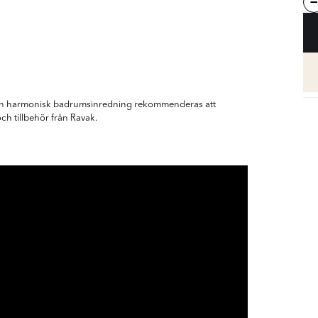
r en harmonisk badrums­inredning rekommenderas att
ch tillbehör från Ravak.