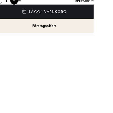
st
16459.00
SEK
LÄGG I VARUKORG
Företagsoffert