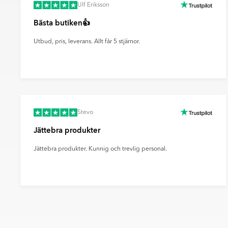
Genom att välja leverans via DHL eller DSV b
Ulf Eriksson
framtid och minskad miljöpåverkan – steg f
Bästa butiken👍
transporter.
Utbud, pris, leverans. Allt får 5 stjärnor.
Stevo
Jättebra produkter
Jättebra produkter. Kunnig och trevlig personal.