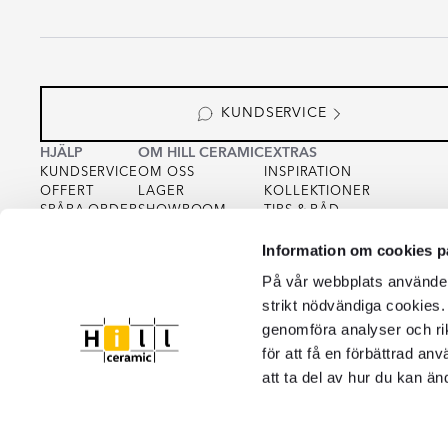
KUNDSERVICE
HJÄLP
OM HILL CERAMIC
EXTRAS
KUNDSERVICE
OM OSS
INSPIRATION
OFFERT
LAGER
KOLLEKTIONER
SPÅRA ORDER
SHOWROOM
TIPS & RÅD
KÖPVILLKOR
FOR PARTNERS
INTEGRITETSPOLICY
Information om cookies p
VARUPROV
FÖR KREATÖRER
COOKIEPOLICY
KVALITET
På vår webbplats använder 
strikt nödvändiga cookies.
genomföra analyser och ri
för att få en förbättrad an
att ta del av hur du kan än