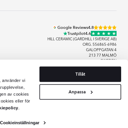
Google Reviews
4.8
Trustpilot
4.6
HILL CERAMIC (GARDHILL I SVERIGE AB)
ORG. 556865-6986
GALOPPGATAN 4
213 77 MALMÖ
SWEDEN
Tillåt
+46406083480
, använder vi
KONTAKTA OSS
arupplevelse,
Anpassa
gen av cookies
ookies eller för
iepolicy
.
Cookieinställningar