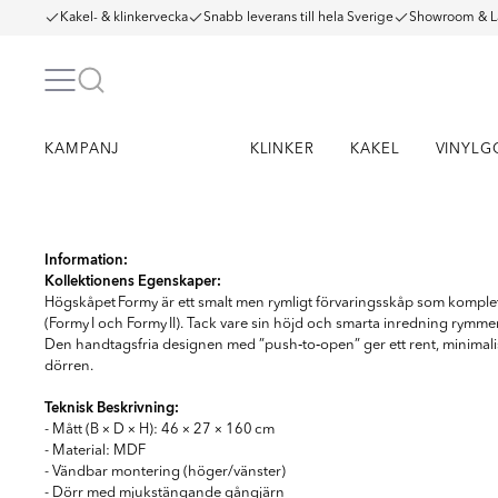
Kakel- & klinkervecka
Snabb leverans till hela Sverige
Showroom & L
KAMPANJ
KLINKER
KAKEL
VINYLG
Item
1
Information:
Kollektionens Egenskaper:
of
3
Högskåpet Formy är ett smalt men rymligt förvaringsskåp som komplet
(Formy I och Formy II). Tack vare sin höjd och smarta inredning rymmer 
Den handtagsfria designen med ”push‑to‑open” ger ett rent, minimali
dörren.
Teknisk Beskrivning:
- Mått (B × D × H): 46 × 27 × 160 cm
- Material: MDF
- Vändbar montering (höger/vänster)
- Dörr med mjukstängande gångjärn